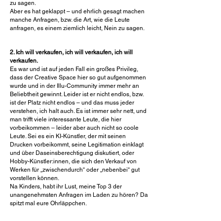
zu sagen.
Aber es hat geklappt – und ehrlich gesagt machen
manche Anfragen, bzw. die Art, wie die Leute
anfragen, es einem ziemlich leicht, Nein zu sagen.
2. Ich will verkaufen, ich will verkaufen, ich will
verkaufen.
Es war und ist auf jeden Fall ein großes Privileg,
dass der Creative Space hier so gut aufgenommen
wurde und in der Illu-Community immer mehr an
Beliebtheit gewinnt. Leider ist er nicht endlos, bzw.
ist der Platz nicht endlos – und das muss jeder
verstehen, ich halt auch. Es ist immer sehr nett, und
man trifft viele interessante Leute, die hier
vorbeikommen – leider aber auch nicht so coole
Leute. Sei es ein KI-Künstler, der mit seinen
Drucken vorbeikommt, seine Legitimation einklagt
und über Daseinsberechtigung diskutiert, oder
Hobby-Künstler:innen, die sich den Verkauf von
Werken für „zwischendurch“ oder „nebenbei“ gut
vorstellen können.
Na Kinders, habt ihr Lust, meine Top 3 der
unangenehmsten Anfragen im Laden zu hören? Da
spitzt mal eure Ohrläppchen.