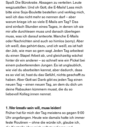
Spaß. Die Bürokratie. Absagen zu verteilen. Leute
wegzustoßen. Und oh Gott, die E-Mails! Lass mich
bitte eine Soja-Boulette bestellen und verklag mich,
weil ich das nicht mehr so nennen darf – aber
warum kriege ich so viele E-Mails am Tag? Das
sind einfach Stunden eines Tages, in denen ich sie
mir alle durchlesen muss und danach überlegen
muss, was ich darauf antworte. Manche E-Mails
oder Nachrichten sind auch so hirnlos (sorry). Aber
ich weiß, das gehört dazu, und ich weiß, es ist halt
der Job, wie man so gern sagt. Jeden Tag arbeitest
du einen Stapel Arbeit ab, und gleichzeitig wächst
hinter dir ein anderer – so schnell wie ein Pickel bei
einem pubertierenden Jungen. Es ist unglaublich,
wie viel du abarbeiten kannst, aber dadurch, dass
es so viel ist, hast du das Gefühl, nichts geschafft zu
haben. Aber Gott sei Dank gibt es jeden Tag einen
neuen Tag – einen neuen Tag, an dem du dich um
deine Rabauken kümmern musst, die du so
liebevoll Kolleg:innen nennst.
1. Wer kreativ sein will, muss leiden!
Früher hat für mich der Tag meistens so gegen 9:00
Uhr angefangen. Heute wie damals hatte ich immer
feste Routinen – ohne die würde ich, glaube ich,