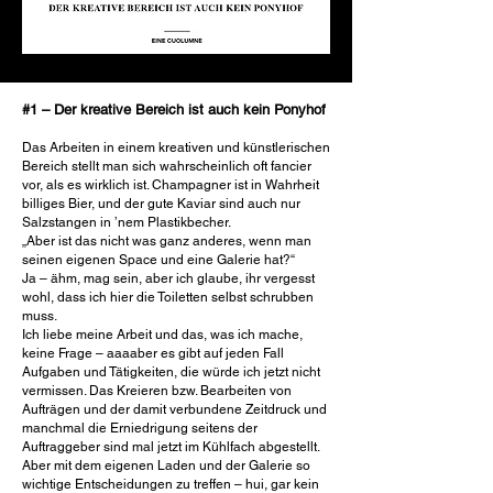
#1 – Der kreative Bereich ist auch kein Ponyhof
Das Arbeiten in einem kreativen und künstlerischen
Bereich stellt man sich wahrscheinlich oft fancier
vor, als es wirklich ist. Champagner ist in Wahrheit
billiges Bier, und der gute Kaviar sind auch nur
Salzstangen in ’nem Plastikbecher.
„Aber ist das nicht was ganz anderes, wenn man
seinen eigenen Space und eine Galerie hat?“
Ja – ähm, mag sein, aber ich glaube, ihr vergesst
wohl, dass ich hier die Toiletten selbst schrubben
muss.
Ich liebe meine Arbeit und das, was ich mache,
keine Frage – aaaaber es gibt auf jeden Fall
Aufgaben und Tätigkeiten, die würde ich jetzt nicht
vermissen. Das Kreieren bzw. Bearbeiten von
Aufträgen und der damit verbundene Zeitdruck und
manchmal die Erniedrigung seitens der
Auftraggeber sind mal jetzt im Kühlfach abgestellt.
Aber mit dem eigenen Laden und der Galerie so
wichtige Entscheidungen zu treffen – hui, gar kein