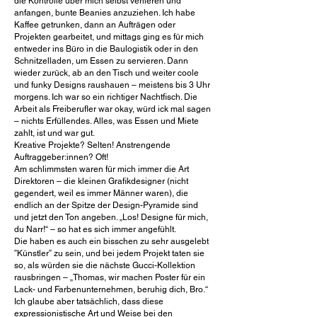
die Kontrolle über mich selbst verlieren und
anfangen, bunte Beanies anzuziehen. Ich habe
Kaffee getrunken, dann an Aufträgen oder
Projekten gearbeitet, und mittags ging es für mich
entweder ins Büro in die Baulogistik oder in den
Schnitzelladen, um Essen zu servieren. Dann
wieder zurück, ab an den Tisch und weiter coole
und funky Designs raushauen – meistens bis 3 Uhr
morgens. Ich war so ein richtiger Nachtfisch. Die
Arbeit als Freiberufler war okay, würd ick mal sagen
– nichts Erfüllendes. Alles, was Essen und Miete
zahlt, ist und war gut.
Kreative Projekte? Selten! Anstrengende
Auftraggeber:innen? Oft!
Am schlimmsten waren für mich immer die Art
Direktoren – die kleinen Grafikdesigner (nicht
gegendert, weil es immer Männer waren), die
endlich an der Spitze der Design-Pyramide sind
und jetzt den Ton angeben. „Los! Designe für mich,
du Narr!“ – so hat es sich immer angefühlt.
Die haben es auch ein bisschen zu sehr ausgelebt
”Künstler” zu sein, und bei jedem Projekt taten sie
so, als würden sie die nächste Gucci-Kollektion
rausbringen – „Thomas, wir machen Poster für ein
Lack- und Farbenunternehmen, beruhig dich, Bro.“
Ich glaube aber tatsächlich, dass diese
expressionistische Art und Weise bei den