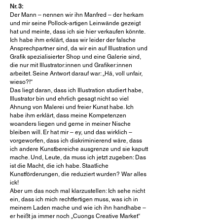
Nr. 3:
Der Mann – nennen wir ihn Manfred – der herkam
und mir seine Pollock-artigen Leinwände gezeigt
hat und meinte, dass ich sie hier verkaufen könnte.
Ich habe ihm erklärt, dass wir leider der falsche
Ansprechpartner sind, da wir ein auf Illustration und
Grafik spezialisierter Shop und eine Galerie sind,
die nur mit Illustrator:innen und Grafiker:innen
arbeitet. Seine Antwort darauf war: „Hä, voll unfair,
wieso?!“
Das liegt daran, dass ich Illustration studiert habe,
Illustrator bin und ehrlich gesagt nicht so viel
Ahnung von Malerei und freier Kunst habe. Ich
habe ihm erklärt, dass meine Kompetenzen
woanders liegen und gerne in meiner Nische
bleiben will. Er hat mir – ey, und das wirklich –
vorgeworfen, dass ich diskriminierend wäre, dass
ich andere Kunstbereiche ausgrenze und sie kaputt
mache. Und, Leute, da muss ich jetzt zugeben: Das
ist die Macht, die ich habe. Staatliche
Kunstförderungen, die reduziert wurden? War alles
ick!
Aber um das noch mal klarzustellen: Ich sehe nicht
ein, dass ich mich rechtfertigen muss, was ich in
meinem Laden mache und wie ich ihn handhabe –
er heißt ja immer noch „Cuongs Creative Market“