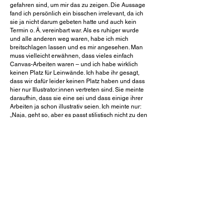
gefahren sind, um mir das zu zeigen. Die Aussage
fand ich persönlich ein bisschen irrelevant, da ich
sie ja nicht darum gebeten hatte und auch kein
Termin o. Ä. vereinbart war. Als es ruhiger wurde
und alle anderen weg waren, habe ich mich
breitschlagen lassen und es mir angesehen. Man
muss vielleicht erwähnen, dass vieles einfach
Canvas-Arbeiten waren – und ich habe wirklich
keinen Platz für Leinwände. Ich habe ihr gesagt,
dass wir dafür leider keinen Platz haben und dass
hier nur Illustrator:innen vertreten sind. Sie meinte
daraufhin, dass sie eine sei und dass einige ihrer
Arbeiten ja schon illustrativ seien. Ich meinte nur:
„Naja, geht so, aber es passt stilistisch nicht zu den
anderen Werken hier und würde ein bisschen die
Harmonie zerstören – sorry.“ Und der Dude ist dann
aufgestanden und hat angefangen, laut zu rufen:
„Ach komm, wir gehen, was weiß der denn schon!“
Ich fragte: „Wie meinst du das?“
Dann hat er noch irgendwas gesagt, aber sein
Schluss war: „Ja… Kunst ist was Subjektives, jeder
hat einen anderen Geschmack! Und was ist denn
deine Expertise?!“
Hä? Naja – du stehst quasi in meiner Expertise,
Bruder. Klar ist Kunst subjektiv, und Dinge, die mir
gefallen, gefallen anderen wiederum nicht, und