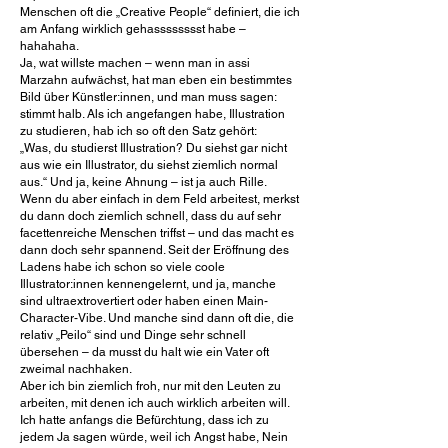
Menschen oft die „Creative People“ definiert, die ich
am Anfang wirklich gehasssssssst habe –
hahahaha.
Ja, wat willste machen – wenn man in assi
Marzahn aufwächst, hat man eben ein bestimmtes
Bild über Künstler:innen, und man muss sagen:
stimmt halb. Als ich angefangen habe, Illustration
zu studieren, hab ich so oft den Satz gehört:
„Was, du studierst Illustration? Du siehst gar nicht
aus wie ein Illustrator, du siehst ziemlich normal
aus.“ Und ja, keine Ahnung – ist ja auch Rille.
Wenn du aber einfach in dem Feld arbeitest, merkst
du dann doch ziemlich schnell, dass du auf sehr
facettenreiche Menschen triffst – und das macht es
dann doch sehr spannend. Seit der Eröffnung des
Ladens habe ich schon so viele coole
Illustrator:innen kennengelernt, und ja, manche
sind ultraextrovertiert oder haben einen Main-
Character-Vibe. Und manche sind dann oft die, die
relativ „Peilo“ sind und Dinge sehr schnell
übersehen – da musst du halt wie ein Vater oft
zweimal nachhaken.
Aber ich bin ziemlich froh, nur mit den Leuten zu
arbeiten, mit denen ich auch wirklich arbeiten will.
Ich hatte anfangs die Befürchtung, dass ich zu
jedem Ja sagen würde, weil ich Angst habe, Nein