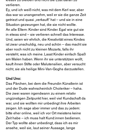
kreativ zu bleiben und nicht die Lust daran zu
verlieren.
Ey, und ich weiß nicht, was mit dem Kerl war, aber
das war so unangenehm, weil er sie die ganze Zeit
getriezt und quasi „verkauft“ hat – und sie in eine
Situation gezwungen hat, die sie nicht wollte.
An alle Eltern: Kinder sind Kinder. Egal wie gut sie
in etwas sind – sie verlieren schnell das Interesse.
Und, seien wir ehrlich, die Kreativität eines Kindes
ist zwar unschuldig, neu und schön – das macht sie
aber noch nicht zu kleinen Mozarts, falls ihr
versteht, was ich meine. Lasst Kinder einfach Spaß
am Malen haben. Wenn ihr sie unterstützen wollt,
kauft ihnen Stifte oder Malutensilien, aber versucht
nicht, sie als heilige Mini-Van-Goghs darzustellen.
Und Uno:
Das Pärchen, bei dem die Freundin Künstlerin ist
und der Dude wahrscheinlich Choleriker – haha.
Die zwei waren irgendwann zu einem relativ
ungünstigen Zeitpunkt hier, weil viel Kundschaft da
war, und sie wollten mir unbedingt ihre Arbeiten
zeigen. Ich sage aber immer und das zu jedem:
bitte eher online, weil ich vor Ort meistens keine
Zeit habe – ich muss halt Kund:innen bedienen.
Der Typ wollte aber unbedingt, dass ich es mir
ansehe, weil sie, laut seiner Aussage, lange