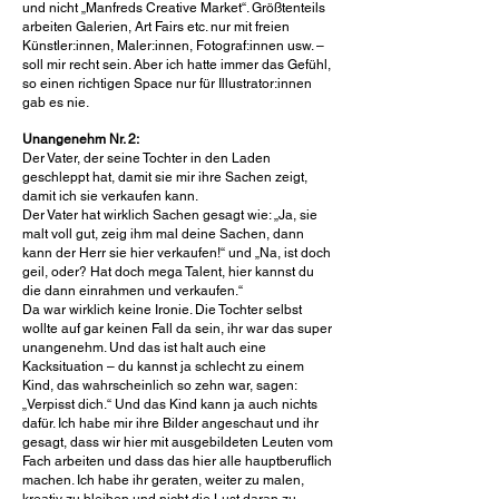
und nicht „Manfreds Creative Market“. Größtenteils
arbeiten Galerien, Art Fairs etc. nur mit freien
Künstler:innen, Maler:innen, Fotograf:innen usw. –
soll mir recht sein. Aber ich hatte immer das Gefühl,
so einen richtigen Space nur für Illustrator:innen
gab es nie.
Unangenehm Nr. 2:
Der Vater, der seine Tochter in den Laden
geschleppt hat, damit sie mir ihre Sachen zeigt,
damit ich sie verkaufen kann.
Der Vater hat wirklich Sachen gesagt wie: „Ja, sie
malt voll gut, zeig ihm mal deine Sachen, dann
kann der Herr sie hier verkaufen!“ und „Na, ist doch
geil, oder? Hat doch mega Talent, hier kannst du
die dann einrahmen und verkaufen.“
Da war wirklich keine Ironie. Die Tochter selbst
wollte auf gar keinen Fall da sein, ihr war das super
unangenehm. Und das ist halt auch eine
Kacksituation – du kannst ja schlecht zu einem
Kind, das wahrscheinlich so zehn war, sagen:
„Verpisst dich.“ Und das Kind kann ja auch nichts
dafür. Ich habe mir ihre Bilder angeschaut und ihr
gesagt, dass wir hier mit ausgebildeten Leuten vom
Fach arbeiten und dass das hier alle hauptberuflich
machen. Ich habe ihr geraten, weiter zu malen,